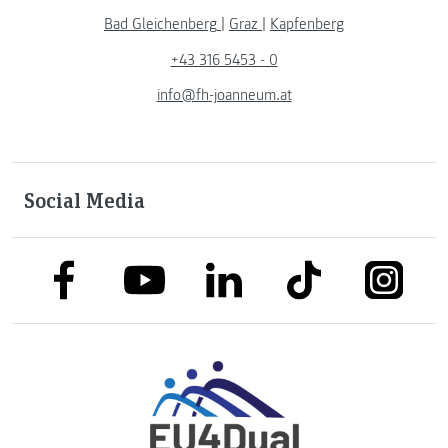
Bad Gleichenberg
|
Graz
|
Kapfenberg
+43 316 5453 - 0
info@fh-joanneum.at
Social Media
link to facebook
link to tiktok
link to
link to linkedin
link to youtube