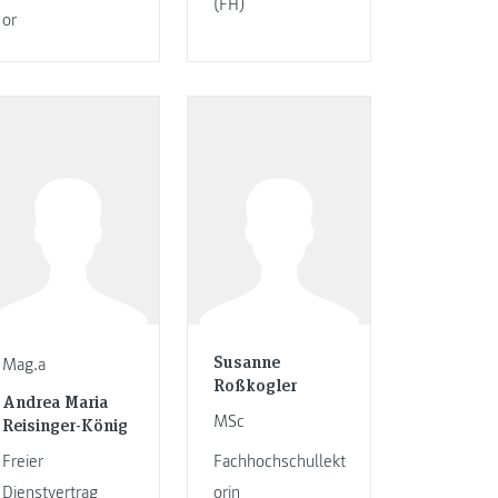
(FH)
or
Susanne
Mag.a
Roßkogler
Andrea Maria
MSc
Reisinger-König
Freier
Fachhochschullekt
Dienstvertrag
orin