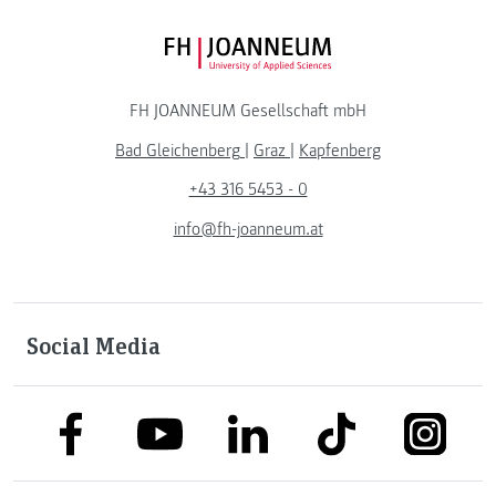
FH JOANNEUM Logo
FH JOANNEUM Gesellschaft mbH
Bad Gleichenberg
|
Graz
|
Kapfenberg
+43 316 5453 - 0
info@fh-joanneum.at
Social Media
link to facebook
link to tiktok
link to
link to linkedin
link to youtube