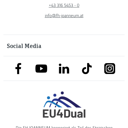
+43 316 5453 - 0
info@fh-joanneum.at
Social Media
link to facebook
link to tiktok
link to
link to linkedin
link to youtube