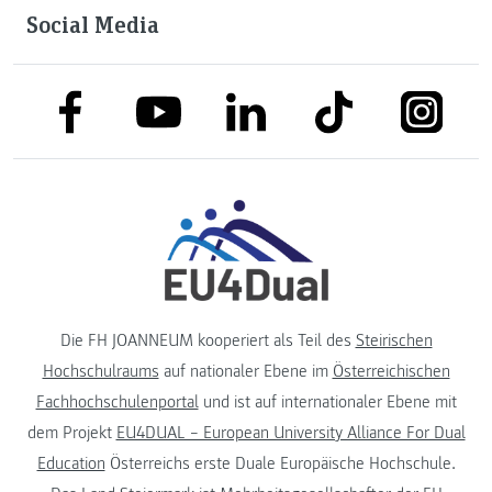
Social Media
link to facebook
link to tiktok
link to
link to linkedin
link to youtube
Die FH JOANNEUM kooperiert als Teil des
Steirischen
Hochschulraums
auf nationaler Ebene im
Österreichischen
Fachhochschulenportal
und ist auf internationaler Ebene mit
dem Projekt
EU4DUAL – European University Alliance For Dual
Education
Österreichs erste Duale Europäische Hochschule.