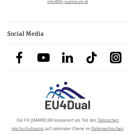
info@fh-joanneum.at
Social Media
link to facebook
link to tiktok
link to
link to linkedin
link to youtube
Die FH JOANNEUM kooperiert als Teil des
Steirischen
Hochschulraums
auf nationaler Ebene im
Österreichischen