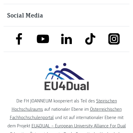
Social Media
link to facebook
link to tiktok
link to
link to linkedin
link to youtube
Die FH JOANNEUM kooperiert als Teil des
Steirischen
Hochschulraums
auf nationaler Ebene im
Österreichischen
Fachhochschulenportal
und ist auf internationaler Ebene mit
dem Projekt
EU4DUAL – European University Alliance For Dual