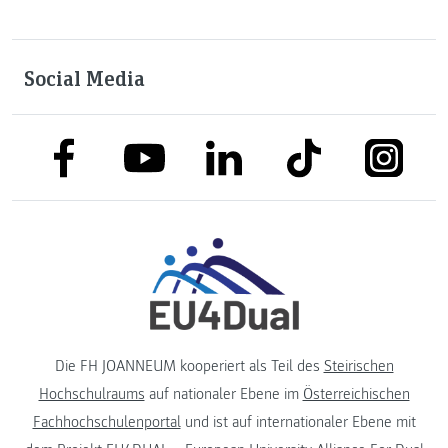
Social Media
link to facebook
link to tiktok
link to
link to linkedin
link to youtube
Die FH JOANNEUM kooperiert als Teil des
Steirischen
Hochschulraums
auf nationaler Ebene im
Österreichischen
Fachhochschulenportal
und ist auf internationaler Ebene mit