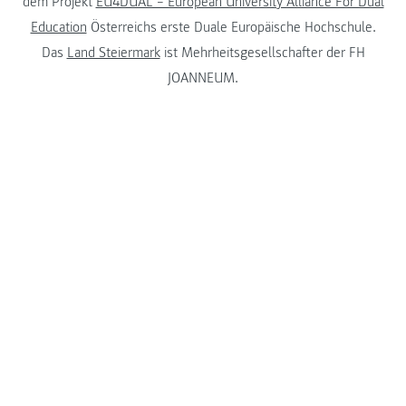
dem Projekt
EU4DUAL – European University Alliance For Dual
Education
Österreichs erste Duale Europäische Hochschule.
Das
Land Steiermark
ist Mehrheitsgesellschafter der FH
JOANNEUM.