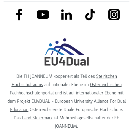
link to facebook
link to tiktok
link to
link to linkedin
link to youtube
Die FH JOANNEUM kooperiert als Teil des
Steirischen
Hochschulraums
auf nationaler Ebene im
Österreichischen
Fachhochschulenportal
und ist auf internationaler Ebene mit
dem Projekt
EU4DUAL – European University Alliance For Dual
Education
Österreichs erste Duale Europäische Hochschule.
Das
Land Steiermark
ist Mehrheitsgesellschafter der FH
JOANNEUM.