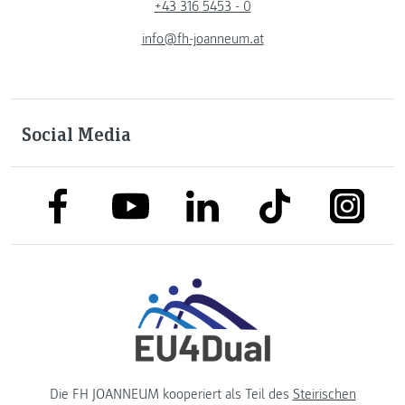
+43 316 5453 - 0
info@fh-joanneum.at
Social Media
link to facebook
link to tiktok
link to
link to linkedin
link to youtube
Die FH JOANNEUM kooperiert als Teil des
Steirischen