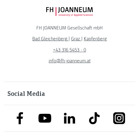
FH JOANNEUM Logo
FH JOANNEUM Gesellschaft mbH
Bad Gleichenberg
|
Graz
|
Kapfenberg
+43 316 5453 - 0
info@fh-joanneum.at
Social Media
link to facebook
link to tiktok
link to
link to linkedin
link to youtube