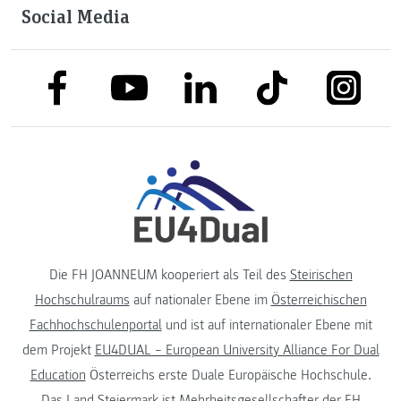
Social Media
link to facebook
link to tiktok
link to
link to linkedin
link to youtube
Die FH JOANNEUM kooperiert als Teil des
Steirischen
Hochschulraums
auf nationaler Ebene im
Österreichischen
Fachhochschulenportal
und ist auf internationaler Ebene mit
dem Projekt
EU4DUAL – European University Alliance For Dual
Education
Österreichs erste Duale Europäische Hochschule.
Das
Land Steiermark
ist Mehrheitsgesellschafter der FH