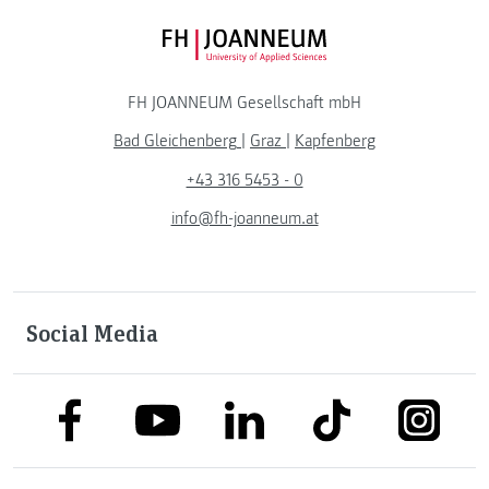
FH JOANNEUM Logo
FH JOANNEUM Gesellschaft mbH
Bad Gleichenberg
|
Graz
|
Kapfenberg
+43 316 5453 - 0
info@fh-joanneum.at
Social Media
link to facebook
link to tiktok
link to
link to linkedin
link to youtube