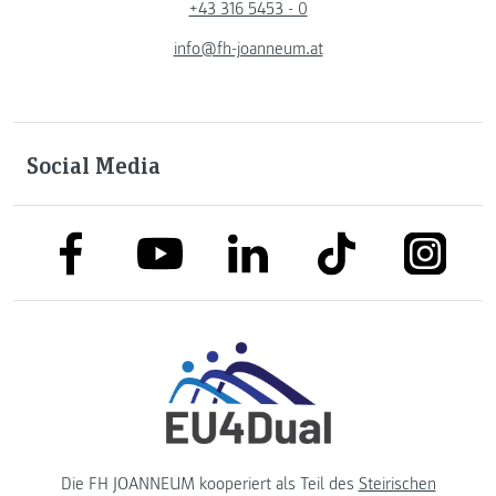
+43 316 5453 - 0
info@fh-joanneum.at
Social Media
link to facebook
link to tiktok
link to
link to linkedin
link to youtube
Die FH JOANNEUM kooperiert als Teil des
Steirischen