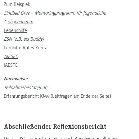
Zum Beispiel:
Sindbad Graz – Mentoringprogramm für Jugendliche
*
öh joanneum
Lebenshilfe
ESN
(z.B. als Buddy)
Lernhilfe Rotes Kreuz
AIESEC
IAESTE
Nachweise:
Teilnahmebestätigung
Erfahrungsbericht KM4 (Leitfragen am Ende der Seite)
Abschließender Reflexionsbericht
Um das ISC zu erhalten, muss nach Absolvierung aller vier