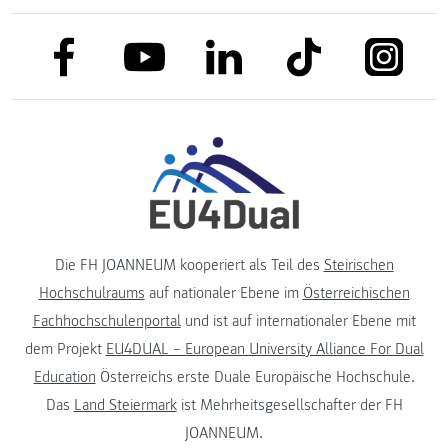
link to facebook
link to tiktok
link to
link to linkedin
link to youtube
Die FH JOANNEUM kooperiert als Teil des
Steirischen
Hochschulraums
auf nationaler Ebene im
Österreichischen
Fachhochschulenportal
und ist auf internationaler Ebene mit
dem Projekt
EU4DUAL – European University Alliance For Dual
Education
Österreichs erste Duale Europäische Hochschule.
Das
Land Steiermark
ist Mehrheitsgesellschafter der FH
JOANNEUM.