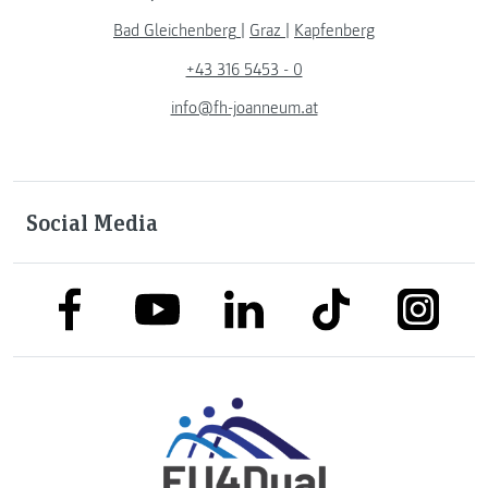
Bad Gleichenberg
|
Graz
|
Kapfenberg
+43 316 5453 - 0
info@fh-joanneum.at
Social Media
link to facebook
link to tiktok
link to
link to linkedin
link to youtube