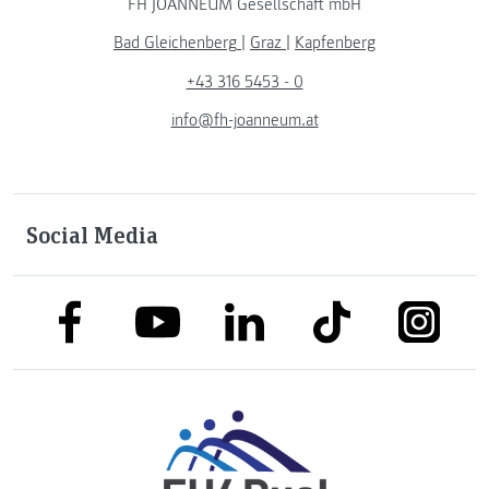
FH JOANNEUM Gesellschaft mbH
Bad Gleichenberg
|
Graz
|
Kapfenberg
+43 316 5453 - 0
info@fh-joanneum.at
Social Media
link to facebook
link to tiktok
link to
link to linkedin
link to youtube