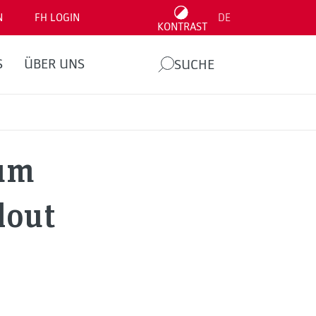
N
FH LOGIN
DE
KONTRAST
S
ÜBER UNS
SUCHE
eum
lout