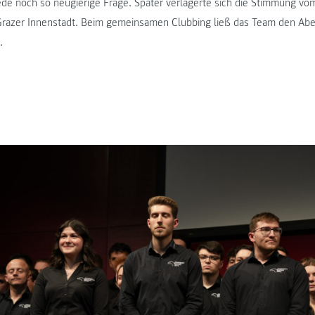
de noch so neugierige Frage. Später verlagerte sich die Stimmung vo
er Grazer Innenstadt. Beim gemeinsamen Clubbing ließ das Team den Abe
.