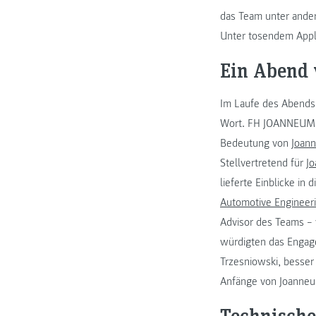
das Team unter ander
Unter tosendem Appla
Ein Abend 
Im Laufe des Abends 
Wort. FH JOANNEUM-
Bedeutung von
Joan
Stellvertretend für
J
lieferte Einblicke in
Automotive Engineer
Advisor des Teams – v
würdigten das Engag
Trzesniowski, besser
Anfänge von Joanneum
Technischer