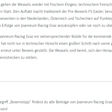
n gehen die Weasels wieder mit frischem Ehrgeiz, technischem Feinsc
n Start. Den Auftakt macht traditionell der Pre-Bewerb FS Easter, be
bewerben in den Niederlanden, Österreich und Tschechien auf Punkteja
gen Erfolge von Joanneum Racing Graz anzuknüpfen oder sie noch zu übe
oanneum Racing Graz ein vielversprechender Bolide für die kommende 
hat nicht nur in technischer Hinsicht einen großen Schritt nach vorne
 erneut unter Beweis gestellt. Die Weasels sind bereit, sich den Hera
Rennstrecken zu stellen.
griff „Boxenstopp“ findest du alle Beiträge von Joanneum Racing Graz
esen!