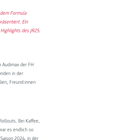
, dem Formula
äsentiert. Ein
 Highlights des JR25.
im Audimax der FH
nden in der
lien, Freund:innen
ollouts. Bei Kaffee,
war es endlich so
 Saison 2024, in der