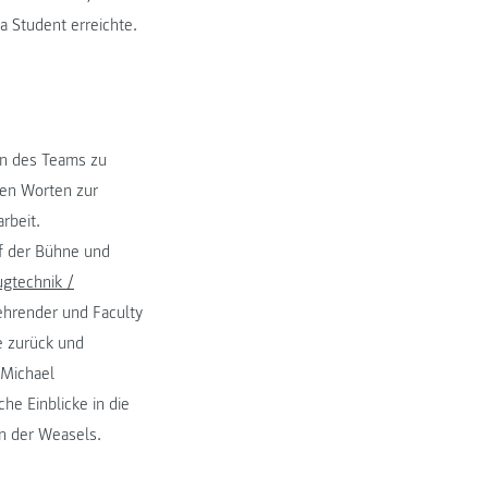
a Student erreichte.
en des Teams zu
en Worten zur
rbeit.
f der Bühne und
gtechnik /
hrender und Faculty
e zurück und
 Michael
he Einblicke in die
on der Weasels.