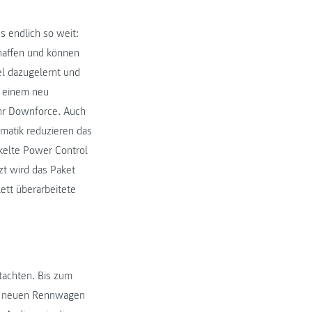
s endlich so weit:
haffen und können
iel dazugelernt und
t einem neu
ehr Downforce. Auch
matik reduzieren das
ckelte Power Control
zt wird das Paket
ett überarbeitete
tachten. Bis zum
em neuen Rennwagen