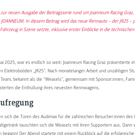
 zur neuen Ausgabe der Beitragsserie rund um Joanneum Racing Graz
JOANNEUM. In diesem Beitrag wird das neue Rennauto – der JR25 – pr
ahrzeug in Szene setzte, inklusive erster Einblicke in die technischen
ai 2025, war es endlich so weit: Joanneum Racing Graz präsentierte 
Elektroboliden „JR25”. Nach monatelanger Arbeit und unzähligen Stu
s Team, bekannt als die “Weasels”, gemeinsam mit Sponsor:innen, Fami
sterten die Enthüllung ihres neuesten Rennwagens.
Aufregung
n sich die Türen des Audimax für die zahlreichen Besucher:innen des R
tgetränk tauschten sich die Weasels mit ihren Supportern aus. Dann 
n begann! Der Abend startete mit einem Rückblick auf die erfolgreiche