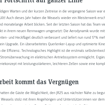
igen Warten und der kurzen Zeitreise in die vergangene Saison war e
llt! Auch dieses Jahr haben die Weasels wieder ein Meisterwerk ersc
und monatelange Arbeit blicken. Seit der letzten Saison hat das Team v
ekt in ihrem neuen Rennwagen umgesetzt: Die Aerodynamik wurde mi
Seiten- und Heckflügel deutlich verbessert und liefert nun rund 17 % m
in Upgrade. Ein überarbeitetes Querlenker-Layup und optimierte Kine
die Effizienz. Technologisches Highlight ist die erstmals selbstentwi
se Stromüberwachung im elektrischen Antriebssystem ermöglicht. Ergän
eriekonzept mit leistungsstärkeren, leichteren Zellen sowie eine kompl
rbeit kommt das Vergnügen
hatten die Gäste die Möglichkeit, den JR25 aus nächster Nähe zu begu
n Weasels stolz mit ihren Angehörigen und Unterstützer:innen vor d