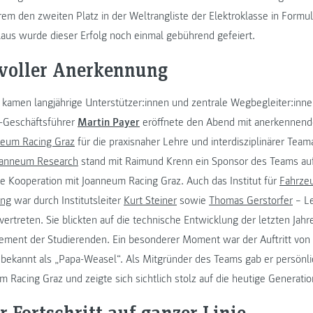
em den zweiten Platz in der Weltrangliste der Elektroklasse in Formul
us wurde dieser Erfolg noch einmal gebührend gefeiert.
voller Anerkennung
kamen langjährige Unterstützer:innen und zentrale Wegbegleiter:inn
Geschäftsführer
Martin Payer
eröffnete den Abend mit anerkennend
neum Racing Graz
für die praxisnaher Lehre und interdisziplinärer Teama
oanneum Research
stand mit Raimund Krenn ein Sponsor des Teams au
 die Kooperation mit Joanneum Racing Graz. Auch das Institut für
Fahrzeu
ing
war durch Institutsleiter
Kurt Steiner
sowie
Thomas Gerstorfer
– Le
ertreten. Sie blickten auf die technische Entwicklung der letzten Jahr
ement der Studierenden. Ein besonderer Moment war der Auftritt von
 bekannt als „Papa-Weasel“. Als Mitgründer des Teams gab er persönlic
 Racing Graz und zeigte sich sichtlich stolz auf die heutige Generati
 Fortschritt auf ganzer Linie