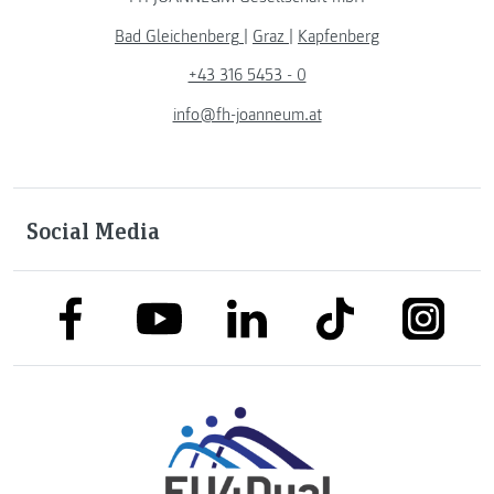
Bad Gleichenberg
|
Graz
|
Kapfenberg
+43 316 5453 - 0
info@fh-joanneum.at
Social Media
link to facebook
link to tiktok
link to
link to linkedin
link to youtube