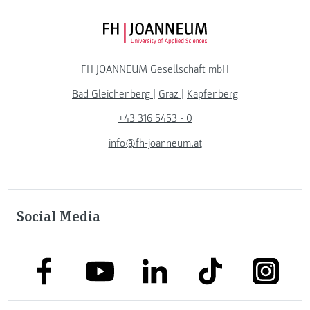
FH JOANNEUM Logo
FH JOANNEUM Gesellschaft mbH
Bad Gleichenberg
|
Graz
|
Kapfenberg
+43 316 5453 - 0
info@fh-joanneum.at
Social Media
link to facebook
link to tiktok
link to
link to linkedin
link to youtube