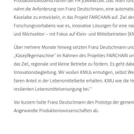
Produktionswissenschaften der FH JOANNEUM. Das Team rund
nahm die Anforderung von Franz Deutschmann, eine automatisie
Käselaibe zu entwickeln, in das Projekt FAIRCHAIN auf. Ziel d
Forschungsvorhabens war es, innovative Lösungen für eine na
und Milchsektor – mit Fokus auf Klein- und Mittelbetrieben (K
Über mehrere Monate hinweg setzten Franz Deutschmann und d
„Käsepflegemaschine“ im Rahmen des Projektes FAIRCHAIN um.
das Ziel, regionale und kleine Betriebe zu fördern. Es geht d
Innovationsbegleitung. Wir wollen KMUs ermutigen, selbst Wer
fairen Anteil in der Lebensmittelkette erhalten. KMU wie die 
resilienten Lebensmittelversorgung bei.“
Vor kurzem holte Franz Deutschmann den Prototyp der gemein
Angewandte Produktionswissenschaften ab.