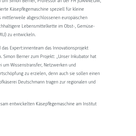
 um Simon Berner, Professor an der FH JOANNEUM,
rte Käsepflegemaschine speziell für kleine
es mittlerweile abgeschlossenen europäischen
chhaltigere Lebensmittelkette im Obst-, Gemüse-
MU) zu entwickeln.
as Expert:innenteam das Innovationsprojekt
 Simon Berner zum Projekt: „Unser Inkubator hat
abei um Wissenstransfer, Netzwerken und
tschöpfung zu erzielen, denn auch sie sollen einen
Hofkäserei Deutschmann tragen zur regionalen und
sam entwickelten Käsepflegemaschine am Institut