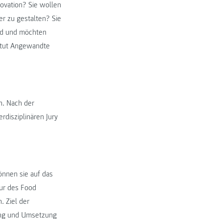
novation? Sie wollen
er zu gestalten? Sie
ind und möchten
titut Angewandte
n. Nach der
disziplinären Jury
nnen sie auf das
tur des Food
. Ziel der
lung und Umsetzung