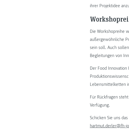
ihrer Projektidee anz
Workshoprei
Die Workshopreihe 
außergewöhnliche Pr
sein soll. Auch soll
Begleitungen von Inn
Der Food Innovation I
Produktionswissensc
Lebensmittelketten i
Für Rückfragen steh
Verfügung.
Schicken Sie uns das
hartmut.derler@fh-j