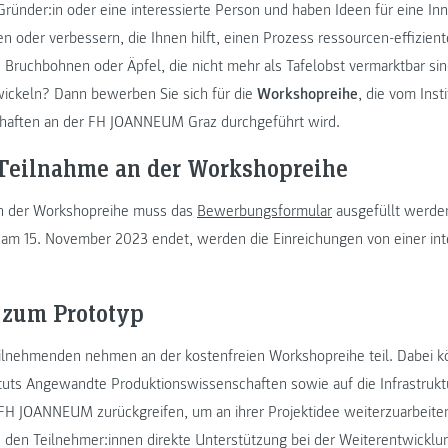
 Gründer:in oder eine interessierte Person und haben Ideen für eine In
n oder verbessern, die Ihnen hilft, einen Prozess ressourcen-effizient
 Bruchbohnen oder Äpfel, die nicht mehr als Tafelobst vermarktbar s
ickeln? Dann bewerben Sie sich für die
Workshopreihe
, die vom Ins
haften an der FH JOANNEUM Graz durchgeführt wird.
 Teilnahme an der Workshopreihe
an der Workshopreihe muss das
Bewerbungsformular
ausgefüllt werde
 am 15. November 2023 endet, werden die Einreichungen von einer inter
 zum Prototyp
lnehmenden nehmen an der kostenfreien Workshopreihe teil. Dabei kö
tuts Angewandte Produktionswissenschaften sowie auf die Infrastruk
FH JOANNEUM zurückgreifen, um an ihrer Projektidee weiterzuarbeiten
, den Teilnehmer:innen direkte Unterstützung bei der Weiterentwick