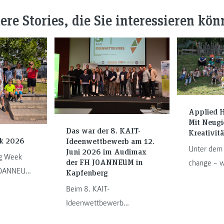
ere Stories, die Sie interessieren kön
Applied H
Mit Neugi
Das war der 8. KAIT-
Kreativitä
k 2026
Ideenwettbewerb am 12.
Unter dem 
Juni 2026 im Audimax
ng Week
der FH JOANNEUM in
change – w
 JOANNEUM
Kapfenberg
unsere Zuk
n Graz und
Beim 8. KAIT-
rund 60 Ki
 Welt des
Ideenwettbewerb
Jugendliche 
n. ...
präsentierten insgesamt 19