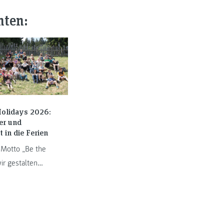
nten:
olidays 2026:
er und
t in die Ferien
Motto „Be the
ir gestalten
unft“ verbrachten
nder und
von 13. bis ...