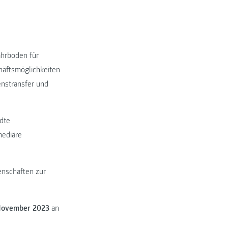
ährboden für
äftsmöglichkeiten
enstransfer und
dte
mediäre
nschaften zur
 November 2023
an