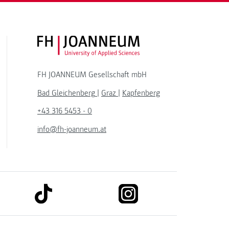
FH JOANNEUM Logo
FH JOANNEUM Gesellschaft mbH
Bad Gleichenberg
|
Graz
|
Kapfenberg
+43 316 5453 - 0
info@fh-joanneum.at
link to tiktok
link to instagram
kedin