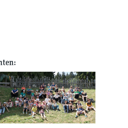
nten: