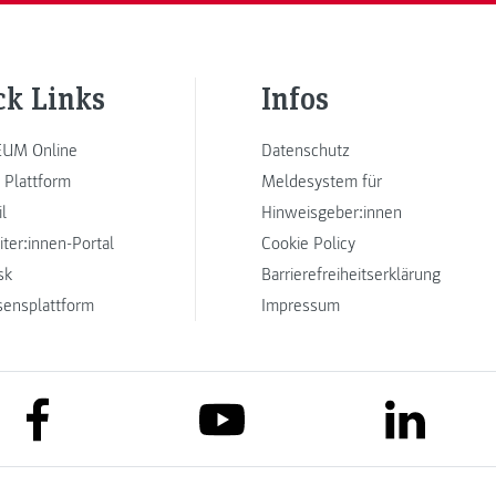
ck Links
Infos
UM Online
Datenschutz
 Plattform
Meldesystem für
l
Hinweisgeber:innen
iter:innen-Portal
Cookie Policy
sk
Barrierefreiheitserklärung
sensplattform
Impressum
link to facebook
link to lin
link to youtube