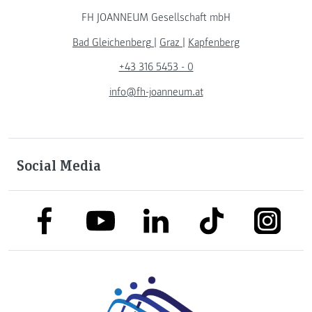
FH JOANNEUM Gesellschaft mbH
Bad Gleichenberg
|
Graz
|
Kapfenberg
+43 316 5453 - 0
info@fh-joanneum.at
Social Media
link to facebook
link to tiktok
link to
link to linkedin
link to youtube