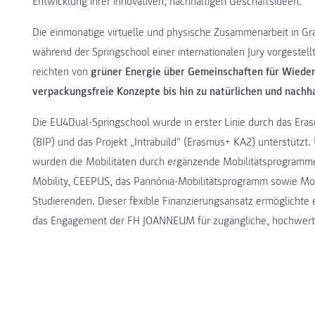
Entwicklung ihrer innovativen, nachhaltigen Geschäftsideen.
Die einmonatige virtuelle und physische Zusammenarbeit in Gr
während der Springschool einer internationalen Jury vorgestell
reichten von
grüner Energie über Gemeinschaften für Wiede
verpackungsfreie Konzepte bis hin zu natürlichen und nachh
Die EU4Dual-Springschool wurde in erster Linie durch das E
(BIP) und das Projekt „Intrabuild“ (Erasmus+ KA2) unterstütz
wurden die Mobilitäten durch ergänzende Mobilitätsprogramme 
Mobility, CEEPUS, das Pannónia-Mobilitätsprogramm sowie Mobi
Studierenden. Dieser flexible Finanzierungsansatz ermöglichte e
das Engagement der FH JOANNEUM für zugängliche, hochwertig