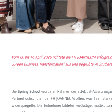
Vom 13. bis 17. April 2026 richtete die FH JOANNEUM erfolgr
„Green Business Transformation“ aus und begrüßte 74 Studiere
Die
Spring School
wurde im Rahmen der EU4Dual-Allianz organis
Partnerhochschulen der FH JOANNEUM offen, was ihren stark in
widerspiegelte. Die Teilnehmer bildeten vielfältige, multikultu