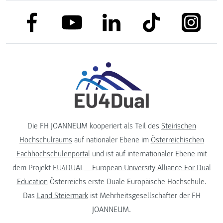
link to facebook
link to tiktok
link to
link to linkedin
link to youtube
Die FH JOANNEUM kooperiert als Teil des
Steirischen
Hochschulraums
auf nationaler Ebene im
Österreichischen
Fachhochschulenportal
und ist auf internationaler Ebene mit
dem Projekt
EU4DUAL – European University Alliance For Dual
Education
Österreichs erste Duale Europäische Hochschule.
Das
Land Steiermark
ist Mehrheitsgesellschafter der FH
JOANNEUM.