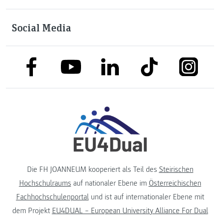
Social Media
link to facebook
link to tiktok
link to
link to linkedin
link to youtube
Die FH JOANNEUM kooperiert als Teil des
Steirischen
Hochschulraums
auf nationaler Ebene im
Österreichischen
Fachhochschulenportal
und ist auf internationaler Ebene mit
dem Projekt
EU4DUAL – European University Alliance For Dual