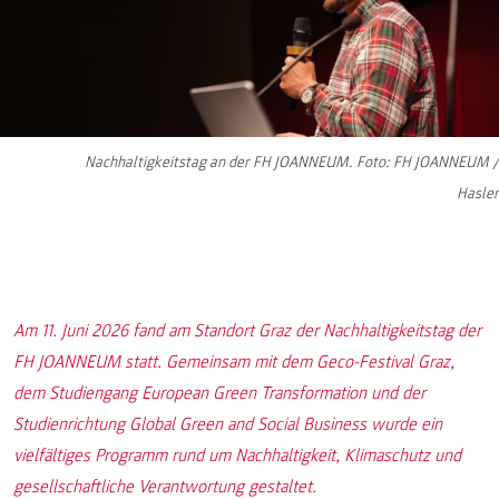
Nachhaltigkeitstag an der FH JOANNEUM. Foto: FH JOANNEUM /
Hasler
Am 11. Juni 2026 fand am Standort Graz der Nachhaltigkeitstag der
FH JOANNEUM statt. Gemeinsam mit dem Geco-Festival Graz,
dem Studiengang European Green Transformation und der
Studienrichtung Global Green and Social Business wurde ein
vielfältiges Programm rund um Nachhaltigkeit, Klimaschutz und
gesellschaftliche Verantwortung gestaltet.