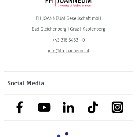
FH JOANNEUM Logo
FH JOANNEUM Gesellschaft mbH
Bad Gleichenberg
|
Graz
|
Kapfenberg
+43 316 5453 - 0
info@fh-joanneum.at
Social Media
link to facebook
link to tiktok
link to
link to linkedin
link to youtube