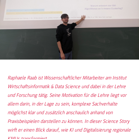
Raphaele Raab ist Wissenschaftlicher Mitarbeiter am Institut
Wirtschaftsinformatik & Data Science und dabei in der Lehre
und Forschung tätig. Seine Motivation für die Lehre liegt vor
allem darin, in der Lage zu sein, komplexe Sachverhalte
möglichst klar und zusätzlich anschaulich anhand von
Praxisbeispielen darstellen zu können. In dieser Science Story
wirft er einen Blick darauf, wie KI und Digitalisierung regionale
KMUs transformiert.