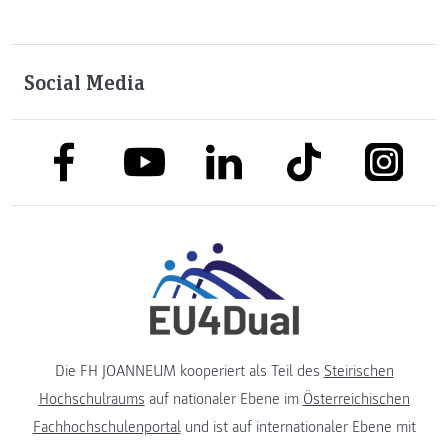
Social Media
link to facebook
link to tiktok
link to
link to linkedin
link to youtube
Die FH JOANNEUM kooperiert als Teil des
Steirischen
Hochschulraums
auf nationaler Ebene im
Österreichischen
Fachhochschulenportal
und ist auf internationaler Ebene mit