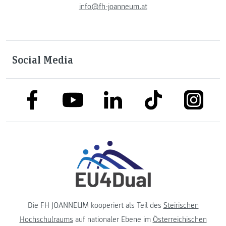
info@fh-joanneum.at
Social Media
link to facebook
link to tiktok
link to
link to linkedin
link to youtube
Die FH JOANNEUM kooperiert als Teil des
Steirischen
Hochschulraums
auf nationaler Ebene im
Österreichischen