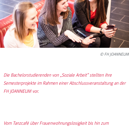
© FH JOANNEUM
Die Bachelorstudierenden von „Soziale Arbeit“ stellten ihre
Semesterprojekte im Rahmen einer Abschlussveranstaltung an der
FH JOANNEUM vor.
Vom Tanzcafé über Frauenwohnungslosigkeit bis hin zum