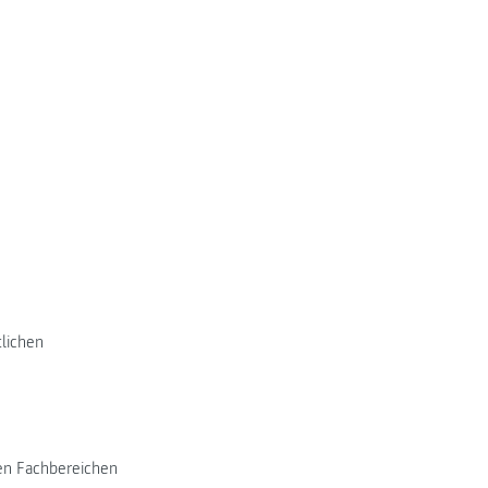
tlichen
len Fachbereichen