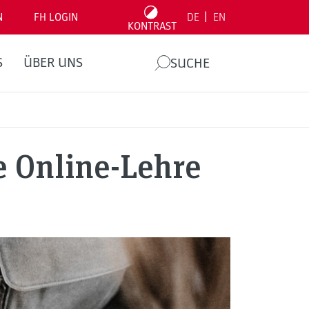
|
N
FH LOGIN
DE
EN
KONTRAST
S
ÜBER UNS
SUCHE
e Online-Lehre