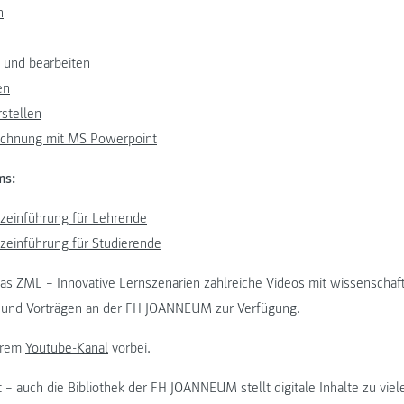
n
n und bearbeiten
en
stellen
eichnung mit MS Powerpoint
ms:
zeinführung für Lehrende
einführung für Studierende
das
ZML – Innovative Lernszenarien
zahlreiche Videos mit wissenschaf
und Vorträgen an der FH JOANNEUM zur Verfügung.
erem
Youtube-Kanal
vorbei.
t – auch die Bibliothek der FH JOANNEUM stellt digitale Inhalte zu vie