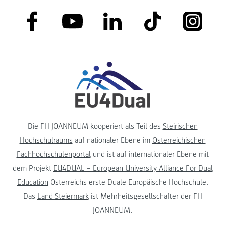
link to facebook
link to tiktok
link to
link to linkedin
link to youtube
Die FH JOANNEUM kooperiert als Teil des
Steirischen
Hochschulraums
auf nationaler Ebene im
Österreichischen
Fachhochschulenportal
und ist auf internationaler Ebene mit
dem Projekt
EU4DUAL – European University Alliance For Dual
Education
Österreichs erste Duale Europäische Hochschule.
Das
Land Steiermark
ist Mehrheitsgesellschafter der FH
JOANNEUM.