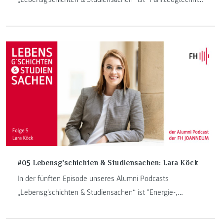
/ Automotive Engineering"-Absolventin Sushama Chander
zu Gast.
#05 Lebensg’schichten & Studiensachen: Lara Köck
In der fünften Episode unseres Alumni Podcasts
„Lebensg'schichten & Studiensachen“ ist "Energie-,
Mobilitäts- und Umweltmanagement"-Absolventin Lara
Köck zu Gast.