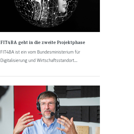
FIT4BA geht in die zweite Projektphase
FIT4BA ist ein vom Bundesministerium für
Digitalisierung und Wirtschaftsstandort
gefördertes Projekt zum Aufbau eines
Forschungszentrums, das sich mit Big Data und
künstlicher Intelligenz beschäftigt.