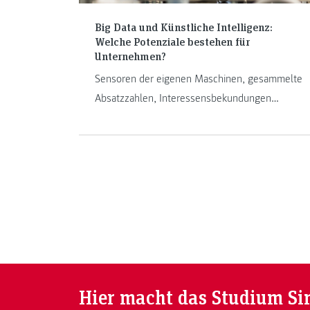
Big Data und Künstliche Intelligenz:
Welche Potenziale bestehen für
Unternehmen?
Sensoren der eigenen Maschinen, gesammelte
Absatzzahlen, Interessensbekundungen
potenzieller Kundinnen und Kunden – es fallen
viele Daten an. Wie kleine und mittlere
Unternehmen – kurz: KMU – davon profitieren
können, zeigt ihnen unser neues
Forschungszentrum FIT4BA.
Hier macht das Studium Si