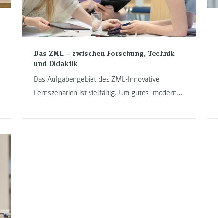
Das ZML – zwischen Forschung, Technik
und Didaktik
Das Aufgabengebiet des ZML-Innovative
Lernszenarien ist vielfältig. Um gutes, modernes
E-Learning an der FH JOANNNEUM zu
unterstützen, engagiert sich das ZML-Team auch
in Forschungsprojekten und der Entwicklung
innovativer Dienstleistungen für Firmen.
Welchen aktuellen Themen aus Forschung,
Technik und Didaktik sich die Hybrid-Abteilung
der FH derzeit widmet, erfahren Sie hier.