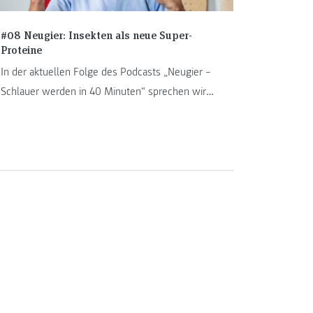
#08 Neugier: Insekten als neue Super-
Proteine
In der aktuellen Folge des Podcasts „Neugier –
Schlauer werden in 40 Minuten“ sprechen wir
mit Simon Berner. Er lehrt am Institut
„Angewandte Produktionswissenschaften“ und
befasst sich intensiv mit dem Forschungsprojekt
„Sustainable Protein: Integrierte Insekten
Innovationen spi³“.