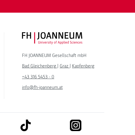
FH JOANNEUM Logo
FH JOANNEUM Gesellschaft mbH
Bad Gleichenberg
|
Graz
|
Kapfenberg
+43 316 5453 - 0
info@fh-joanneum.at
link to tiktok
link to instagram
kedin