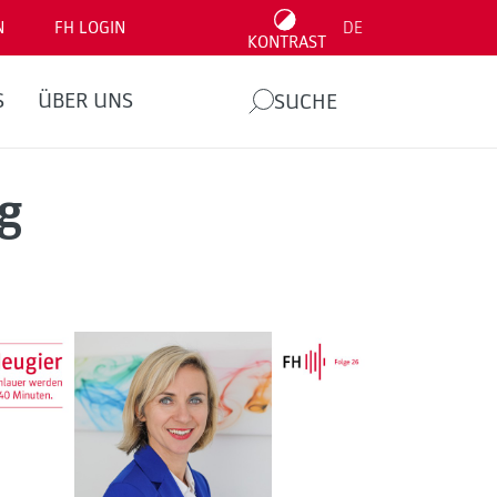
N
FH LOGIN
DE
KONTRAST
S
ÜBER UNS
SUCHE
g