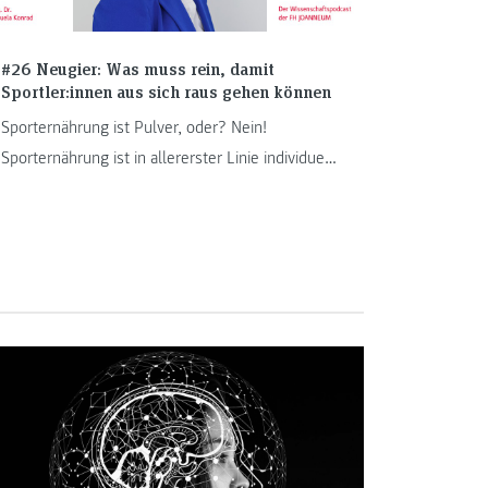
#26 Neugier: Was muss rein, damit
Sportler:innen aus sich raus gehen können
Sporternährung ist Pulver, oder? Nein!
Sporternährung ist in allererster Linie individuell.
Diätologin Manuela Konrad teilt ihr Wissen in der
neuesten Episode unseres Neugier-Podcasts.