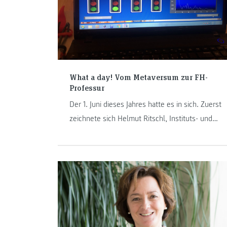
What a day! Vom Metaversum zur FH-
Professur
Der 1. Juni dieses Jahres hatte es in sich. Zuerst
zeichnete sich Helmut Ritschl, Instituts- und
Studiengangsleiter von Radiologietechnologie,
für eine Veranstaltung zum Thema „Metaverse &
Health – Education: A look at potential
developments in the future“ verantwortlich.
Dann eilte er zu seinem eigenen Kurzvortrag für
seine FH-Professur.