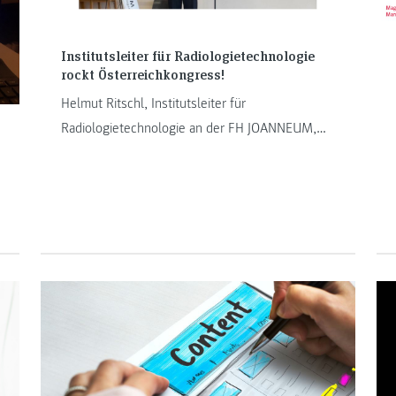
Institutsleiter für Radiologietechnologie
rockt Österreichkongress!
Helmut Ritschl, Institutsleiter für
Radiologietechnologie an der FH JOANNEUM,
referierte am Österreichkongress für
Radiologietechnologie über innovative
Anwendungen von industriellen Micro-
Computertomografen.