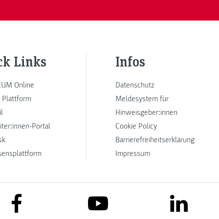
ck Links
Infos
UM Online
Datenschutz
 Plattform
Meldesystem für
l
Hinweisgeber:innen
iter:innen-Portal
Cookie Policy
sk
Barrierefreiheitserklärung
sensplattform
Impressum
link to facebook
link to lin
link to youtube