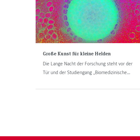
diese relativ unbekannte Krankheit, gibt Einblick
in ihre Arbeit und welcher Zusammenhang mit
Long Covid besteht.
Große Kunst für kleine Helden
Die Lange Nacht der Forschung steht vor der
Tür und der Studiengang „Biomedizinische
Analytik“ der FH JOANNEUM möchte diesen
Abend nutzen, um den Kleinsten und
Schwächsten unter uns zu helfen: Mit
außergewöhnlichen Kunstwerken und einer
Spendenaktion unterstützen die Studierenden
Frühgeborene und deren Eltern.