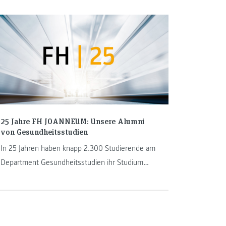
25 Jahre FH JOANNEUM: Unsere Alumni
von Gesundheitsstudien
In 25 Jahren haben knapp 2.300 Studierende am
Department Gesundheitsstudien ihr Studium
erfolgreich abgeschlossen. Sieben
Absolventinnen und Absolventen möchten wir
nun anlässlich unseres 25-jährigen Jubiläums
vorstellen. Im Alumni-Porträt geben sie Einblicke