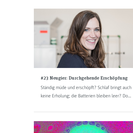
#23 Neugier: Durchgehende Erschöpfung
Ständig müde und erschöpft? Schlaf bringt auch
keine Erholung; die Batterien bleiben leer? Doch
was steckt da dahinter? ME/CFS, besser
bekannt als das chronische
Erschöpfungssyndrom. Jennifer Blauensteiner
erzählt in der neuesten Podcastfolge mehr über