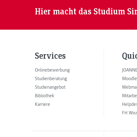
Hier macht das Studium Si
Services
Qui
Onlinebewerbung
JOANNE
Studienberatung
Moodle
Studienangebot
Webmai
Bibliothek
Mitarbe
Karriere
Helpde
FH Wis