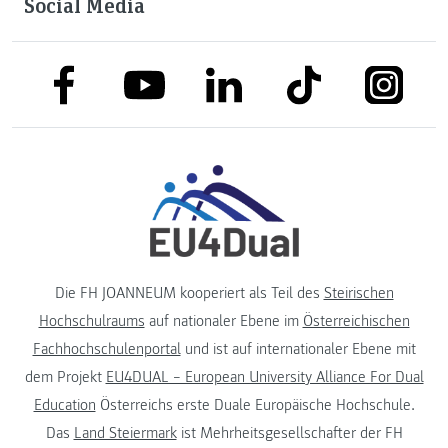
Social Media
link to facebook
link to tiktok
link to
link to linkedin
link to youtube
Die FH JOANNEUM kooperiert als Teil des
Steirischen
Hochschulraums
auf nationaler Ebene im
Österreichischen
Fachhochschulenportal
und ist auf internationaler Ebene mit
dem Projekt
EU4DUAL – European University Alliance For Dual
Education
Österreichs erste Duale Europäische Hochschule.
Das
Land Steiermark
ist Mehrheitsgesellschafter der FH