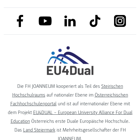
link to facebook
link to tiktok
link to
link to linkedin
link to youtube
Die FH JOANNEUM kooperiert als Teil des
Steirischen
Hochschulraums
auf nationaler Ebene im
Österreichischen
Fachhochschulenportal
und ist auf internationaler Ebene mit
dem Projekt
EU4DUAL – European University Alliance For Dual
Education
Österreichs erste Duale Europäische Hochschule.
Das
Land Steiermark
ist Mehrheitsgesellschafter der FH
JOANNEUM.