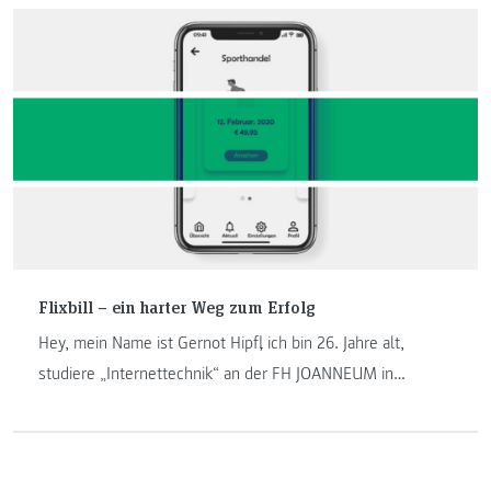
hört nicht auf, da dieser Bereich immer auf dem neusten
Stand der Innovation sein wird.
Flixbill – ein harter Weg zum Erfolg
Hey, mein Name ist Gernot Hipfl, ich bin 26. Jahre alt,
studiere „Internettechnik“ an der FH JOANNEUM in
Kapfenberg im 5. Semester und bin einer der Gründer von
Flixbill. Kennst folgende Situation? Du unterhaltest dich
mit Freunden und plötzlich kommt ihr gemeinsam auf jene