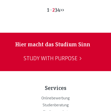
App-Idee, die alles verändern soll?
1
...
2
3
4
>>
Hier macht das Studium Sinn
STUDY WITH PURPOSE
Services
Onlinebewerbung
Studienberatung