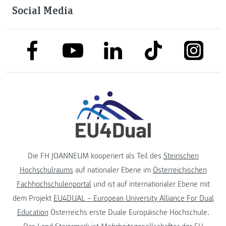
Social Media
link to facebook
link to tiktok
link to
link to linkedin
link to youtube
Die FH JOANNEUM kooperiert als Teil des
Steirischen
Hochschulraums
auf nationaler Ebene im
Österreichischen
Fachhochschulenportal
und ist auf internationaler Ebene mit
dem Projekt
EU4DUAL – European University Alliance For Dual
Education
Österreichs erste Duale Europäische Hochschule.