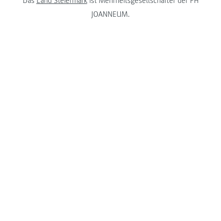
Das
Land Steiermark
ist Mehrheitsgesellschafter der FH
JOANNEUM.