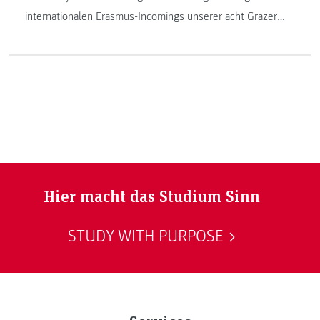
internationalen Erasmus-Incomings unserer acht Grazer
Hochschulen und Universitäten zu sich ins Rathaus ein. Die
FH JOANNEUM ist bei diesen Terminen immer ganz
besonders prominent vertreten, denn wir sind in Sachen
Incoming/Outgoing-Aktivitäten geradezu Musterschüler
unter den steirischen Hochschulen.
Hier macht das Studium Sinn
STUDY WITH PURPOSE