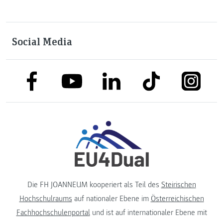
Social Media
link to facebook
link to tiktok
link to
link to linkedin
link to youtube
Die FH JOANNEUM kooperiert als Teil des
Steirischen
Hochschulraums
auf nationaler Ebene im
Österreichischen
Fachhochschulenportal
und ist auf internationaler Ebene mit