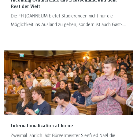
Rest der Welt
Die FH JOANNEUM bietet Studierenden nicht nur die
Möglichkeit ins Ausland zu gehen, sondern ist auch Gast-
Hochschule für sogenannte Incoming-Studierende. Fabio
Renn und Fabian Förstel studieren eigentlich an der
Hochschule Ansbach in Deutschland und haben nun ein
Semester in Graz verbracht.
Internationalization at home
Zweimal jährlich lädt Bürgermeister Siegfried Nagl die