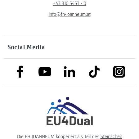
+43 316 5453 - 0
info@fh-joanneum.at
Social Media
link to facebook
link to tiktok
link to
link to linkedin
link to youtube
Die FH JOANNEUM kooperiert als Teil des
Steirischen