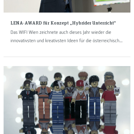
LENA-AWARD für Konzept „Hybrider Unterricht“
Das WIFI Wien zeichnete auch dieses Jahr wieder die
innovativsten und kreativsten Ideen für die österreichische
Erwachsenenbildung mit dem LENA-AWARD aus. Das erste
Mal geht der Preis in die Steiermark und besonders stolz
sind wir, dass den LENA-AWARD Mag. Sayd Ali, MA,
gewonnen hat, welcher nebenberuflicher Lehrender am
Institut Internet-Technologien & -Anwendungen ist.