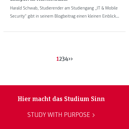
Harald Schwab, Studierender am Studiengang „IT & Mobile
Security“ gibt in seinem Blogbeitrag einen kleinen Einblick
in seinen Studienalltag. Er erzählt über den Endspurt im
Studium, die Herausforderung des reinen Onlineunterrichts
und die Schwerpunkte, welche ihn während des Studiums
begleiteten.
1
2
3
4
>>
Hier macht das Studium Sinn
STUDY WITH PURPOSE