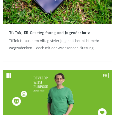
TikTok, EU-Gesetzgebung und Jugendschutz
TikTok ist aus dem Alltag vieler Jugendlicher nicht mehr
wegzudenken – doch mit der wachsenden Nutzung
steigen auch die Risiken. Die EU versucht mit Gesetzen wie
dem Digital Services Act und der AVMD-Richtlinie, Kinder
und Jugendliche besser zu schützen. Christina Danner,
IRM-Studierende an der FH JOANNEUM, analysiert, wie
wirksam diese Regelungen sind – und wo TikTok in der
Praxis deutliche Schwächen zeigt.