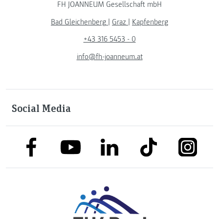
FH JOANNEUM Gesellschaft mbH
Bad Gleichenberg
|
Graz
|
Kapfenberg
+43 316 5453 - 0
info@fh-joanneum.at
Social Media
link to facebook
link to tiktok
link to
link to linkedin
link to youtube