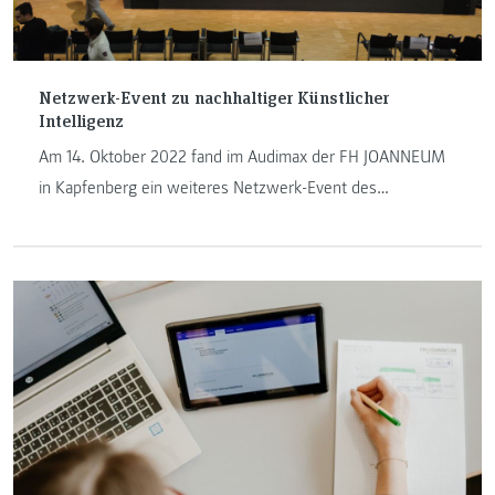
Netzwerk-Event zu nachhaltiger Künstlicher
Intelligenz
Am 14. Oktober 2022 fand im Audimax der FH JOANNEUM
in Kapfenberg ein weiteres Netzwerk-Event des
Gründer:innen-Zentrums der FH JOANNEUM – dem KAIT –
statt. Entsprechend dem interdisziplinären Ansatz des
Studienangebots sowie dem Fokus auf Entrepreneurial
Thinking, die den Zugang in eine zunehmend komplexe und
vernetzte digitale Welt ermöglichen sollen, war das Thema
des Events Einsatz einer nachhaltigen Künstlichen
Intelligenz (KI).