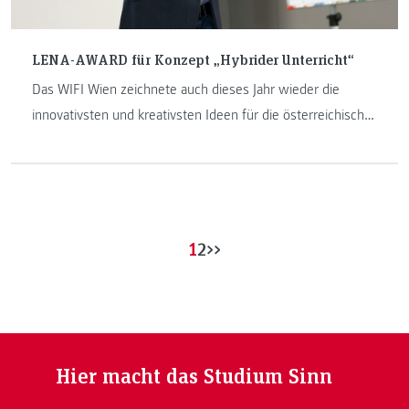
LENA-AWARD für Konzept „Hybrider Unterricht“
Das WIFI Wien zeichnete auch dieses Jahr wieder die
innovativsten und kreativsten Ideen für die österreichische
Erwachsenenbildung mit dem LENA-AWARD aus. Das erste
Mal geht der Preis in die Steiermark und besonders stolz
sind wir, dass den LENA-AWARD Mag. Sayd Ali, MA,
gewonnen hat, welcher nebenberuflicher Lehrender am
Institut Internet-Technologien & -Anwendungen ist.
1
2
>>
Hier macht das Studium Sinn