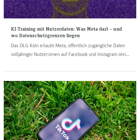
KI-Training mit Nutzerdaten: Was Meta darf – und
wo Datenschutzgrenzen liegen
Das OLG Köln erlaubt Meta, öffentlich zugängliche Daten
volljähriger Nutzer:innen auf Facebook und Instagram ohne
ausdrückliche Einwilligung für das Training von KI-Modellen
zu verwenden. Grundlage ist ein berechtigtes Interesse
gemäß DSGVO. Die Entscheidung wirft
datenschutzrechtliche Fragen auf – etwa zum Umgang mit
sensiblen Daten Dritter, zur Löschungspflicht oder zum
Recht auf Vergessenwerden.