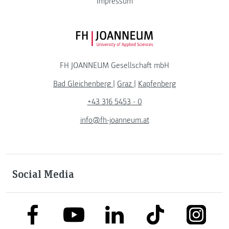
Impressum
FH JOANNEUM Logo
FH JOANNEUM Gesellschaft mbH
Bad Gleichenberg
|
Graz
|
Kapfenberg
+43 316 5453 - 0
info@fh-joanneum.at
Social Media
link to facebook
link to tiktok
link to
link to linkedin
link to youtube