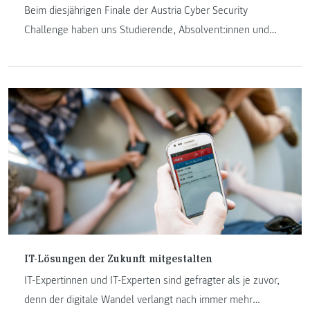
Beim diesjährigen Finale der Austria Cyber Security
Challenge haben uns Studierende, Absolvent:innen und
Lehrende würdig vertreten. Markus Wolf, Student des
Masters „IT & Mobile Security“ erkämpfte sich in der
Studierendenklasse den zweiten Platz. Auch in der offenen
Klasse dürfen wir Martin Fruhmann, Klaus Gebeshuber und
Patrick Staubmann zum zweiten Platz gratulieren.
IT-Lösungen der Zukunft mitgestalten
IT-Expertinnen und IT-Experten sind gefragter als je zuvor,
denn der digitale Wandel verlangt nach immer mehr