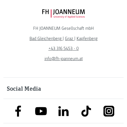
FH JOANNEUM Logo
FH JOANNEUM Gesellschaft mbH
Bad Gleichenberg
|
Graz
|
Kapfenberg
+43 316 5453 - 0
info@fh-joanneum.at
Social Media
link to facebook
link to tiktok
link to
link to linkedin
link to youtube