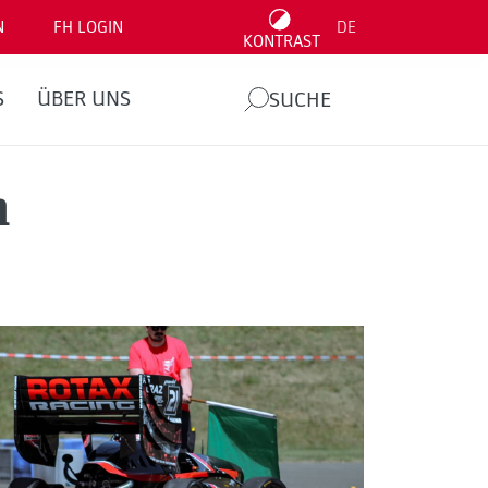
N
FH LOGIN
DE
KONTRAST
S
ÜBER UNS
SUCHE
m