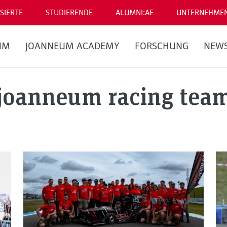
SIERTE
STUDIERENDE
ALUMNI:AE
UNTERNEHME
UM
JOANNEUM ACADEMY
FORSCHUNG
NEW
joanneum racing tea