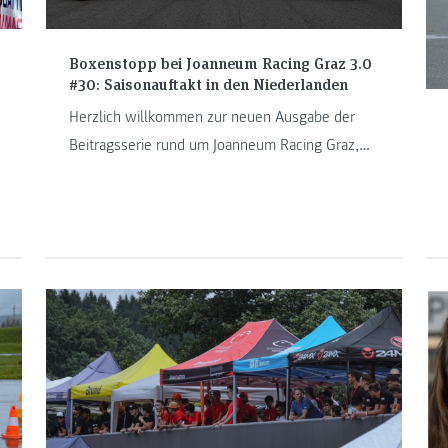
Boxenstopp bei Joanneum Racing Graz 3.0
#30: Saisonauftakt in den Niederlanden
Herzlich willkommen zur neuen Ausgabe der
Beitragsserie rund um Joanneum Racing Graz,
dem Formula Student Team der FH JOANNEUM.
Vor kurzem ging das Racing Team zum ersten
Mal in der Elektroklasse eines Formula-Student-
Bewerbs an den Start. In den Niederlanden
wurden die ersten Pokale der Saison gefeiert,
wenngleich das Team auch einen Rückschlag
einstecken musste.