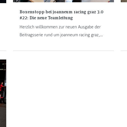
Boxenstopp bei joanneum racing graz 3.0
#22: Die neue Teamleitung
Herzlich willkommen zur neuen Ausgabe der
Beitragsserie rund um joanneum racing graz,
dem Formula-Student-Team der FH JOANNEUM.
Heute stellen wir euch die neue Leitung des
Racing Teams vor. Der technische Leiter
Alexander Zopf und der organisatorische Leiter
Thomas Schmid erzählen von ihren Aufgaben
und den Zielen, die sie sich für die neue Saison
gesteckt haben.