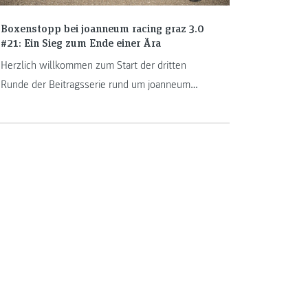
Boxenstopp bei joanneum racing graz 3.0
#21: Ein Sieg zum Ende einer Ära
Herzlich willkommen zum Start der dritten
Runde der Beitragsserie rund um joanneum
racing graz, dem Formula Student Team der FH
JOANNEUM. Die heurige Saison ging bei Formula
Student Italy diesen Herbst fulminant zu Ende.
Die Weasels feierten ihren zweiten Gesamtsieg.
Die kommende Saison bringt große
Veränderungen: Der Verbrennermotor ist
Geschichte und Team Leaderin Sushama
Chander beendet ihre aktive Zeit im Team.