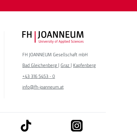
FH JOANNEUM Logo
FH JOANNEUM Gesellschaft mbH
Bad Gleichenberg
|
Graz
|
Kapfenberg
+43 316 5453 - 0
info@fh-joanneum.at
link to tiktok
link to instagram
kedin