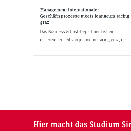
Management internationaler
Geschäftsprozesse meets joanneum racing
graz
Das Business & Cost-Department ist ein
essenzieller Teil von joanneum racing graz, dem
Formula-Student-Team der FH JOANNEUM. Die
beiden „Management internationaler
Geschäftsprozesse“-Studierenden Michael
Jauschnik und Petra Hasler erzählen von ihren
Erlebnissen und Eindrücken aus der
vergangenen Saison.
Hier macht das Studium Si