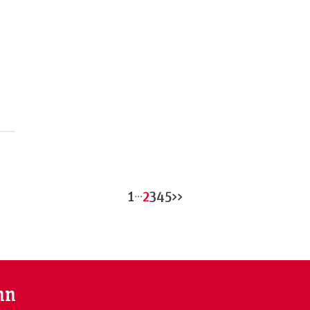
1
...
2
3
4
5
>>
nn