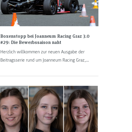
Boxenstopp bei Joanneum Racing Graz 3.0
#29: Die Bewerbssaison naht
Herzlich willkommen zur neuen Ausgabe der
Beitragsserie rund um Joanneum Racing Graz,
dem Formula Student Team der FH JOANNEUM.
Bald ist es soweit: Anfang Juli werden die
Weasels mit dem heurigen Boliden zum ersten
Mal an einem Formula-Student-Bewerb
teilnehmen. Bis dahin wollen aber noch so
einige Aufgaben abgearbeitet werden, denn ein
erfolgreicher Bewerb beginnt mit der richtigen
Vorbereitung.