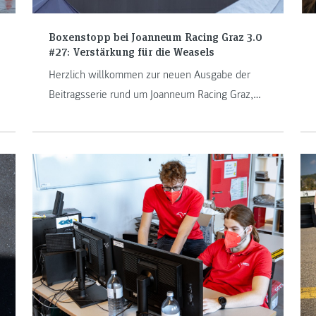
Boxenstopp bei Joanneum Racing Graz 3.0
#27: Verstärkung für die Weasels
Herzlich willkommen zur neuen Ausgabe der
Beitragsserie rund um Joanneum Racing Graz,
dem Formula Student Team der FH JOANNEUM.
Rund 90 Studierende tragen ihren Teil dazu bei,
dass Joanneum Racing Graz an der Weltspitze
mitfahren kann. Lucie Marchal, Klaus Stanek und
Timon De Luca sind in dieser Saison neu zu den
Weasels hinzugestoßen.