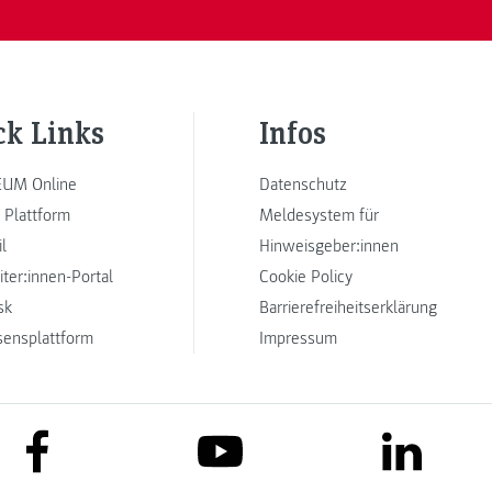
ck Links
Infos
UM Online
Datenschutz
 Plattform
Meldesystem für
l
Hinweisgeber:innen
iter:innen-Portal
Cookie Policy
sk
Barrierefreiheitserklärung
sensplattform
Impressum
link to facebook
link to lin
link to youtube