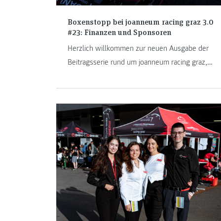
Boxenstopp bei joanneum racing graz 3.0
#23: Finanzen und Sponsoren
Herzlich willkommen zur neuen Ausgabe der
Beitragsserie rund um joanneum racing graz,
dem Formula Student Team der FH JOANNEUM.
Heute dreht sich alles um Finance und
Sponsoring. Deshalb stellen wir euch die Köpfe
hinter diesen Departments, Wolfgang Schneider
und Stefan Geyer, näher vor.