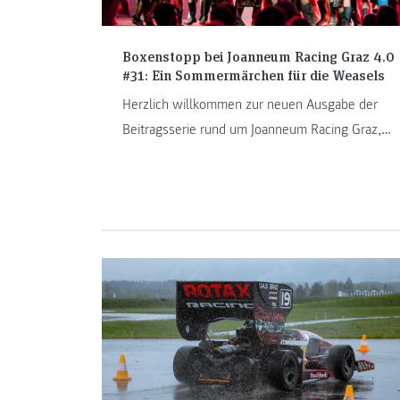
Boxenstopp bei Joanneum Racing Graz 4.0
#31: Ein Sommermärchen für die Weasels
Herzlich willkommen zur neuen Ausgabe der
Beitragsserie rund um Joanneum Racing Graz,
dem Formula Student Team der FH JOANNEUM.
Nach ihrem Einstandsbewerb in der Elektro-
Klasse in den Niederlanden ging es für die
Weasels nur wenig später weiter an den Red
Bull Ring und nach Kroatien. So viel sei bereits
verraten: Für das Team von Joanneum Racing
Graz gab es so einiges zu feiern.