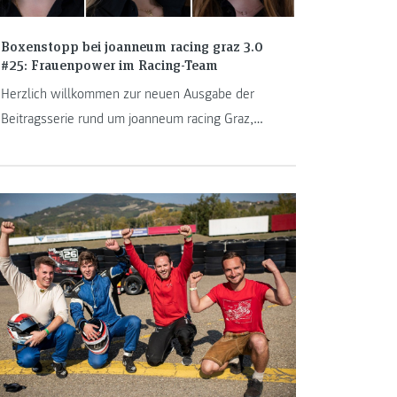
Boxenstopp bei joanneum racing graz 3.0
#25: Frauenpower im Racing-Team
Herzlich willkommen zur neuen Ausgabe der
Beitragsserie rund um joanneum racing Graz,
dem Formula Student Team der FH JOANNEUM.
Auch in diesem Jahr sind wieder einige
Studierende zu den verschiedensten
Baugruppen des Teams gestoßen. In dieser
Ausgabe erzählen Carolina Strasser, Mercedes
Wesonig und Chiara Wenig von ihren ersten
Monaten als Weasel.