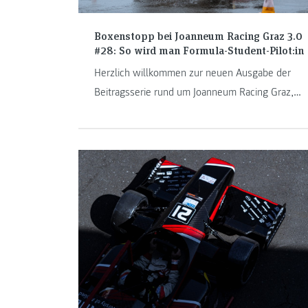
Boxenstopp bei Joanneum Racing Graz 3.0
#28: So wird man Formula-Student-Pilot:in
Herzlich willkommen zur neuen Ausgabe der
Beitragsserie rund um Joanneum Racing Graz,
dem Formula Student Team der FH JOANNEUM.
Das neue Auto des Teams steht kurz vor der
ersten Ausfahrt. Doch wer wird hinter dem
Steuer des ersten Elektro-Boliden sitzen?
Benjamin Gahleitner, Johannes Pieber und
Philipp Enzinger berichten von der heurigen
Fahrer:innenauswahl und dem Alltag eines/einer
Formula-Student-Pilot:in.