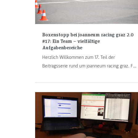
Boxenstopp bei joanneum racing graz 2.0
#17: Ein Team – vielfältige
Aufgabenbereiche
Herzlich Willkommen zum 17. Teil der
Beitragsserie rund um joanneum racing graz. Für
diese Ausgabe haben wir drei weitere Weasel
vor den Vorhang geholt, die mit Begeisterung
und Engagement Teil des Teams der FH
JOANNEUM sind. Diesmal teilen Katharina
Plohovich, Stefan Geyer und Petra Hasler ihre
Erfahrungen.