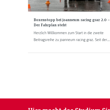
Boxenstopp bei joanneum racing graz 2.0 –
Der Fahrplan steht
Herzlich Willkommen zum Start in die zweite
Beitragsreihe zu joanneum racing graz. Seit der
Sommerpause hat sich im Rennstall der FH
JOANNEUM einiges getan. Woran genau die
Weasel in den Sommermonaten gearbeitet
haben, wie die Pläne für die Zukunft aussehen
und vor welchen Herausforderungen das Team
derzeit steht, das erfahrt ihr in diesem Artikel.