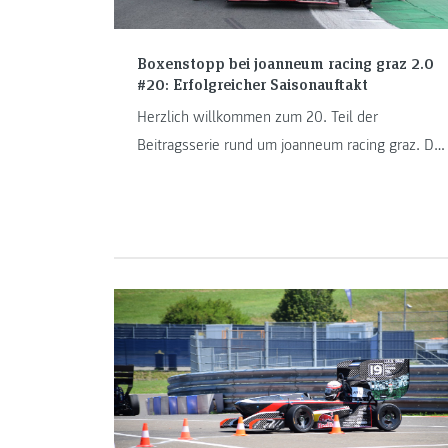
Boxenstopp bei joanneum racing graz 2.0
#20: Erfolgreicher Saisonauftakt
Herzlich willkommen zum 20. Teil der
Beitragsserie rund um joanneum racing graz. Der
jr21 hat seine erste Feuerprobe bestanden. Das
Racing-Team startete fulminant in die neue
Saison und kehrte mit dem Gesamtsieg in der
Verbrenner-Klasse sowie fünf weiteren
Podiumsplatzierungen von Formula Student
Netherlands zurück.