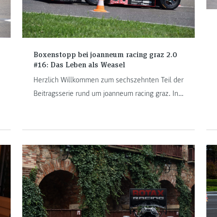
Boxenstopp bei joanneum racing graz 2.0
#16: Das Leben als Weasel
Herzlich Willkommen zum sechszehnten Teil der
Beitragsserie rund um joanneum racing graz. In
der heutigen Ausgabe knüpfen wir an unsere
letzte an und stellen drei weitere
Teammitglieder vor, die maßgeblich zum Erfolg
des Racing-Teams der FH JOANNEUM beitragen.
Diesmal geben Anna-Caterina Amann, Michael
Jauschnik und Jessica Weidacher einen Einblick
hinter die Kulissen.