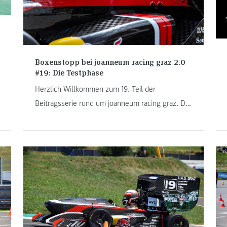
Boxenstopp bei joanneum racing graz 2.0
#19: Die Testphase
Herzlich Willkommen zum 19. Teil der
Beitragsserie rund um joanneum racing graz. Da
im Juli die ersten Formula-Student-Bewerbe auf
dem Plan stehen, befindet sich das Team der FH
JOANNEUM in der finalen Testphase des jr21.
Markus Wieser, Eva Rechberger und Patrick
Jenni erzählen, warum intensives Testen der
Schlüssel für eine erfolgreiche Saison ist.