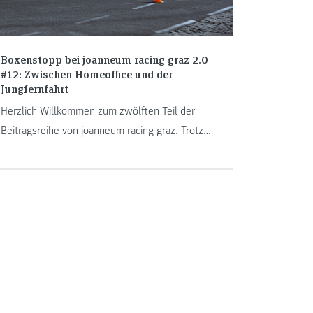
Boxenstopp bei joanneum racing graz 2.0
#12: Zwischen Homeoffice und der
Jungfernfahrt
Herzlich Willkommen zum zwölften Teil der
Beitragsreihe von joanneum racing graz. Trotz
der gegenwärtig schwierigen Situation rund um
den neuerlichen COVID-Lockdown in Österreich
stehen die Maschinen im Rennstall der FH
JOANNEUM nicht still. Unter Einhaltung aller
Sicherheitsvorschriften versteht sich.