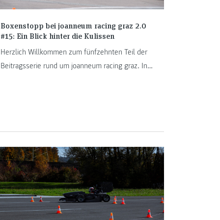
Boxenstopp bei joanneum racing graz 2.0
#15: Ein Blick hinter die Kulissen
Herzlich Willkommen zum fünfzehnten Teil der
Beitragsserie rund um joanneum racing graz. In
der heutigen Ausgabe widmen wir uns jenen
jungen Menschen, die maßgeblich für den Erfolg
des Racing Teams der FH JOANNEUM
verantwortlich sind: Den Teammitgliedern.
Fabian Krähan, Alexander Zopf und Martin
Pfandl erzählen von ihren Erfahrungen als Teil
von joanneum racing graz.