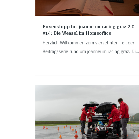
Boxenstopp bei joanneum racing graz 2.0
#14: Die Weasel im Homeoffice
Herzlich Willkommen zum vierzehnten Teil der
Beitragsserie rund um joanneum racing graz. Die
letzten Tage und Wochen waren auch für das
Racing Team der FH JOANNEUM keine
einfachen. Auch die Weasel operieren seit
einiger Zeit aus dem Homeoffice – und hatten
dabei mit einigen Herausforderungen zu
kämpfen.