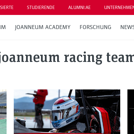
SIERTE
STUDIERENDE
ALUMNI:AE
UNTERNEHME
UM
JOANNEUM ACADEMY
FORSCHUNG
NEW
joanneum racing tea