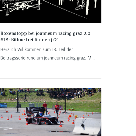
Boxenstopp bei joanneum racing graz 2.0
#18: Bühne frei für den jr21
Herzlich Willkommen zum 18. Teil der
Beitragsserie rund um joanneum racing graz. Mit
großen Schritten rückt die Formula-Student-
Saison näher. Bevor es jedoch auf die
Rennstrecke geht, steht am 28. Mai das Rollout
des heurigen Boliden an. Oliver Klughardt und
Maximilian Bankhamer geben einen Behind-the-
Scenes-Einblick in das digitale Event.