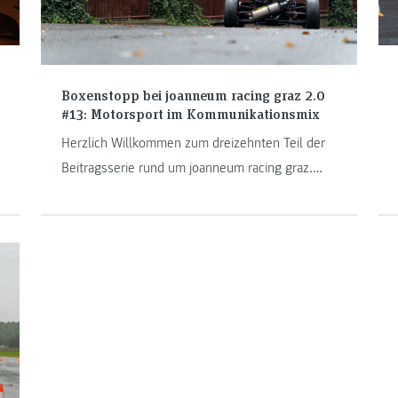
Boxenstopp bei joanneum racing graz 2.0
#13: Motorsport im Kommunikationsmix
Herzlich Willkommen zum dreizehnten Teil der
Beitragsserie rund um joanneum racing graz.
Heute dreht sich alles um die Kommunikation.
Von der neuen Website des Teams über die
verschiedenen Social-Media-Kanäle wollen wir
euch heute zeigen, wo ihr das Motorsportteam
überall finden könnt.