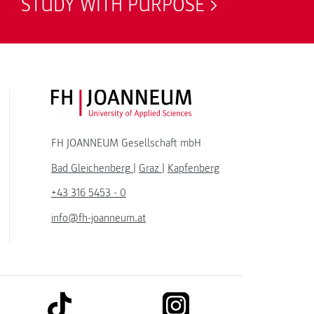
STUDY WITH PURPOSE
FH JOANNEUM Logo
FH JOANNEUM Gesellschaft mbH
Bad Gleichenberg
|
Graz
|
Kapfenberg
+43 316 5453 - 0
info@fh-joanneum.at
link to tiktok
link to instagram
kedin