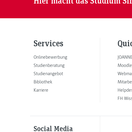
Hier macht das Studium Si
Services
Qui
Onlinebewerbung
JOANNE
Studienberatung
Moodle
Studienangebot
Webmai
Bibliothek
Mitarbe
Karriere
Helpde
FH Wis
Social Media