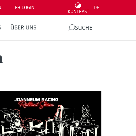
N
FH LOGIN
DE
KONTRAST
S
ÜBER UNS
SUCHE
m