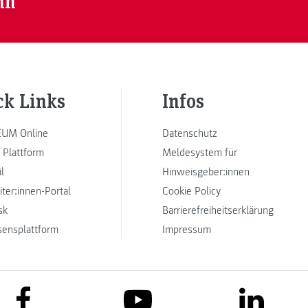
nn
ck Links
Infos
UM Online
Datenschutz
 Plattform
Meldesystem für
l
Hinweisgeber:innen
iter:innen-Portal
Cookie Policy
sk
Barrierefreiheitserklärung
sensplattform
Impressum
link to facebook
link to lin
link to youtube