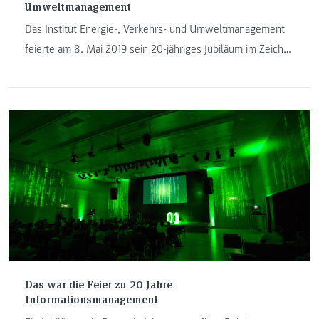
Umweltmanagement
Das Institut Energie-, Verkehrs- und Umweltmanagement
feierte am 8. Mai 2019 sein 20-jähriges Jubiläum im Zeichen
des brandaktuellen Themas Klimawandel. In diesem
Zusammenhang veranstaltete das Institut einen Tag für
Studierende, Absolventinnen und Absolventen sowie
Weggefährten, welcher in einer stimmungsvollen
Abendveranstaltung endete. Wir haben einige Highlights
des Tages gesammelt.
Das war die Feier zu 20 Jahre
Informationsmanagement