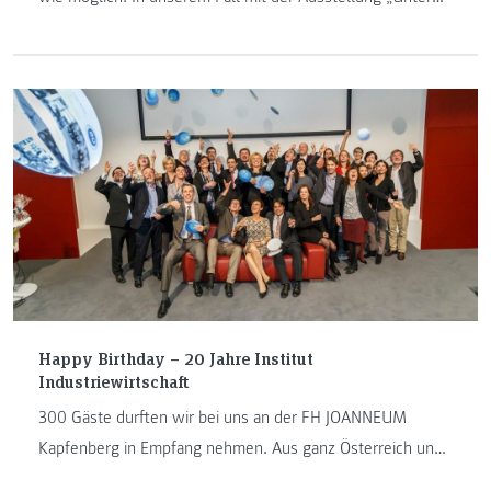
Krokodilen. Die kuriose Welt des Ausstellens“. Karl
Stocker, Studiengangsleiter von „Ausstellungdesign“
verrät, was die Reptilien in der Ausstellung zu suchen
haben, wie sich das Jubiläum anfühlt und warum man die
neue Ausstellung unbedingt besuchen muss.
Happy Birthday – 20 Jahre Institut
Industriewirtschaft
300 Gäste durften wir bei uns an der FH JOANNEUM
Kapfenberg in Empfang nehmen. Aus ganz Österreich und
über die Grenzen hinaus reisten sie an. Der Grund: