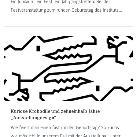
Ein Jubiläum, ein Fest, ein Jahrgangstreffen: Bei der
Festveranstaltung zum runden Geburtstag des Instituts
Informationsmanagement trafen alte Bekannte aufeinander,
tauschten sich Freundinnen und Freunde aus und sahen
Studierende, welche Karrieremöglichkeiten für sie mit dem
Abschluss offen stehen.
Kuriose Krokodile und zehneinhalb Jahre
„Ausstellungdesign“
Wie feiert man einen fast runden Geburtstag? So kurios
wie möglich! In unserem Fall mit der Ausstellung „Unter