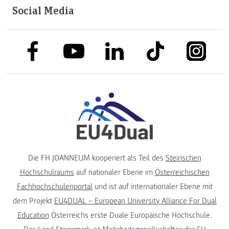
Social Media
link to facebook
link to tiktok
link to
link to linkedin
link to youtube
Die FH JOANNEUM kooperiert als Teil des
Steirischen
Hochschulraums
auf nationaler Ebene im
Österreichischen
Fachhochschulenportal
und ist auf internationaler Ebene mit
dem Projekt
EU4DUAL – European University Alliance For Dual
Education
Österreichs erste Duale Europäische Hochschule.