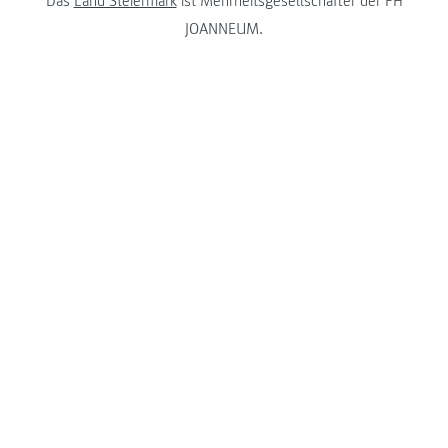
Das
Land Steiermark
ist Mehrheitsgesellschafter der FH
JOANNEUM.