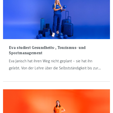
Studienwunsch eine klare Richtung gemacht haben.
Eva studiert Gesundheits-, Tourismus- und
Sportmanagement
Eva Janisch hat ihren Weg nicht geplant – sie hat ihn
gelebt. Von der Lehre über die Selbstständigkeit bis zur
Berufsreifeprüfung in der Pandemie: Heute studiert sie
berufsbegleitend Gesundheits-, Tourismus- und
Sportmanagement an der FH JOANNEUM in Bad
Gleichenberg und baut gleichzeitig ein Unternehmen im
Murtal auf. Was sie antreibt? Die Überzeugung, dass
Tourismus, Sport und Gesundheit zusammengehören – und