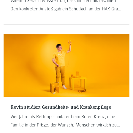
Valentin Seracin wusste früh, dass ihn Technik fasziniert.
Den konkreten Anstoß gab ein Schulfach an der HAK Graz.
Nach seinem Bachelor in Internationalem Management an
der FH JOANNEUM – inklusive Auslandssemester in
Belgien – wechselte er in die Wirtschaftsinformatik. Was
ihn zurückgebracht hat: Praxisbezug, ein Studienplan, der
Verbindlichkeit schafft, und ein Jahrgang, in dem man sich
kennt. Im sechsten Semester wartet bereits ein Praktikum
in Deutschland, bei dem er Kotlin und Microsoft Azure
einsetzen wird.
Kevin studiert Gesundheits- und Krankenpflege
Vier Jahre als Rettungssanitäter beim Roten Kreuz, eine
Familie in der Pflege, der Wunsch, Menschen wirklich zu