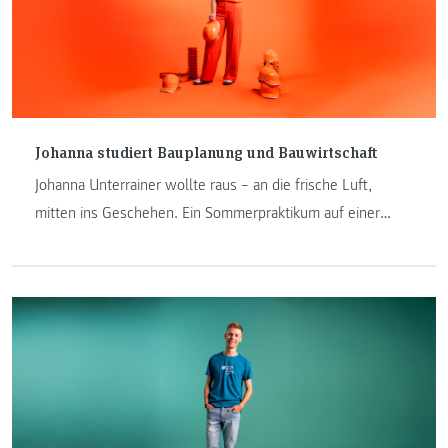
dass gutes Studieren nicht bedeutet, das Leben dafür
pausieren zu müssen.
Johanna studiert Bauplanung und Bauwirtschaft
Johanna Unterrainer wollte raus – an die frische Luft,
mitten ins Geschehen. Ein Sommerpraktikum auf einer
Baustelle zeigte ihr, wohin ihr Weg führt. Heute studiert sie
Bauplanung und Bauwirtschaft mit Schwerpunkt
Ingenieurbau an der FH JOANNEUM in Graz. Im Interview
erzählt sie, wie Theorie und Praxis in ihrem Studium von
Anfang an Hand in Hand gehen, was ein dreijähriges
Planungsprojekt mit ihr gemacht hat – und warum es ihr
wichtiger ist, Bestehendes sinnvoll zu nutzen, als neuen
Boden zu versiegeln.