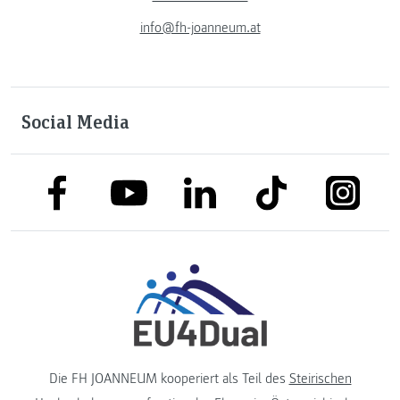
info@fh-joanneum.at
Social Media
link to facebook
link to tiktok
link to
link to linkedin
link to youtube
Die FH JOANNEUM kooperiert als Teil des
Steirischen