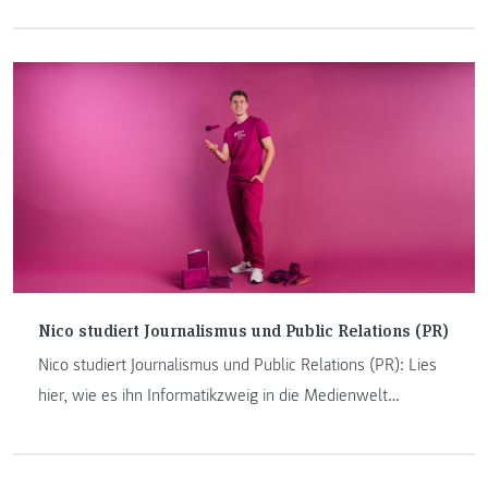
helfen: Kevin Hatzl wusste früh, wohin sein Weg führt.
Heute studiert er Gesundheits- und Krankenpflege am
nagelneu eröffneten Gesundheitscampus Kapfenberg der
FH JOANNEUM. Im Interview erzählt er, wie echtes Lernen
im Skills- und Simulationslab aussieht, was ihn am kleinen
Campus begeistert und warum eine Beeinträchtigung kein
Grund ist, nicht zu studieren.
Nico studiert Journalismus und Public Relations (PR)
Nico studiert Journalismus und Public Relations (PR): Lies
hier, wie es ihn Informatikzweig in die Medienwelt
verschlug.