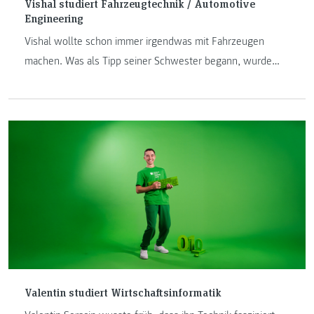
Vishal studiert Fahrzeugtechnik / Automotive
Engineering
Vishal wollte schon immer irgendwas mit Fahrzeugen
machen. Was als Tipp seiner Schwester begann, wurde
zum Studium, zum Racing Team und zu einem konkreten
Ziel: Motorsport, am liebsten direkt an der Strecke. Als
Department Leader für E-Powertrain hat er den JR25
mitentwickelt, internationale Bewerbe gewonnen und
dabei gelernt, dass es im Motorsport auf jedes Detail
ankommt. Und dass ein gutes Team genauso viel zählt wie
die beste Technik.
Valentin studiert Wirtschaftsinformatik