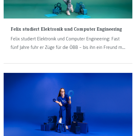
Felix studiert Elektronik und Computer Engineering
Felix studiert Elektronik und Computer Engineering: Fast
fünf Jahre fuhr er Züge für die ÖBB – bis ihn ein Freund mit
Geschichten über Projekte, Labore und ein selbstgebautes
Auto so sehr begeisterte, dass er den Schritt ins Studium
wagte. Im Interview erzählt er, warum Praxis für ihn keine
Ergänzung zur Theorie ist, sondern der eigentliche Kern
des Lernens.