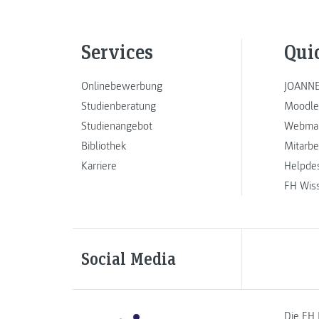
Services
Qui
Onlinebewerbung
JOANNE
Studienberatung
Moodle
Studienangebot
Webmai
Bibliothek
Mitarbe
Karriere
Helpde
FH Wis
Social Media
Die FH 