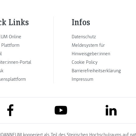
ck Links
Infos
UM Online
Datenschutz
 Plattform
Meldesystem für
l
Hinweisgeber:innen
iter:innen-Portal
Cookie Policy
sk
Barrierefreiheitserklärung
sensplattform
Impressum
link to facebook
link to lin
link to youtube
JOANNEUM kooperiert als Teil des
Steirischen Hochschulraums
auf na