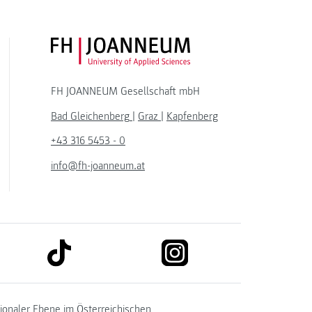
FH JOANNEUM Logo
FH JOANNEUM Gesellschaft mbH
Bad Gleichenberg
|
Graz
|
Kapfenberg
+43 316 5453 - 0
info@fh-joanneum.at
link to tiktok
link to instagram
kedin
tionaler Ebene im
Österreichischen