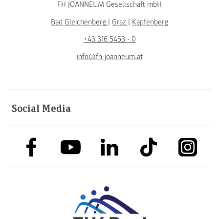
FH JOANNEUM Gesellschaft mbH
Bad Gleichenberg
|
Graz
|
Kapfenberg
+43 316 5453 - 0
info@fh-joanneum.at
Social Media
link to facebook
link to tiktok
link to
link to linkedin
link to youtube