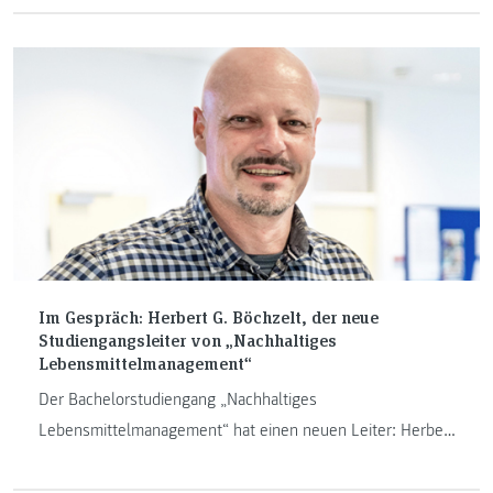
möchten wir nun anlässlich unseres 25-jährigen Jubiläums
vorstellen. Im Alumni-Porträt geben sie Einblicke in ihren
jetzigen Beruf und wie die FH JOANNEUM sie darauf
vorbereitet hat.
Im Gespräch: Herbert G. Böchzelt, der neue
Studiengangsleiter von „Nachhaltiges
Lebensmittelmanagement“
Der Bachelorstudiengang „Nachhaltiges
Lebensmittelmanagement“ hat einen neuen Leiter: Herbert
G. Böchzelt. Im Interview erzählt der gebürtige Leobener
über seinen Werdegang, seine Schwerpunkte in Lehre und