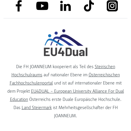
link to facebook
link to tiktok
link to
link to linkedin
link to youtube
Die FH JOANNEUM kooperiert als Teil des
Steirischen
Hochschulraums
auf nationaler Ebene im
Österreichischen
Fachhochschulenportal
und ist auf internationaler Ebene mit
dem Projekt
EU4DUAL – European University Alliance For Dual
Education
Österreichs erste Duale Europäische Hochschule.
Das
Land Steiermark
ist Mehrheitsgesellschafter der FH
JOANNEUM.