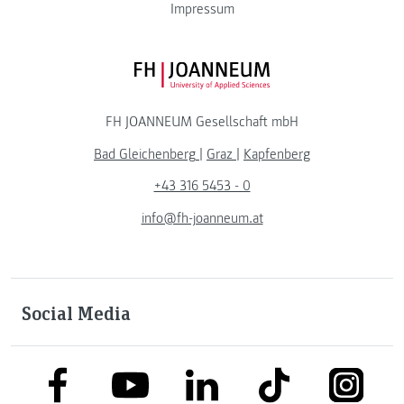
Impressum
FH JOANNEUM Logo
FH JOANNEUM Gesellschaft mbH
Bad Gleichenberg
|
Graz
|
Kapfenberg
+43 316 5453 - 0
info@fh-joanneum.at
Social Media
link to facebook
link to tiktok
link to
link to linkedin
link to youtube