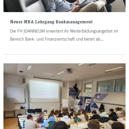
Neuer-MBA Lehrgang Bankmanagement
Die FH JOANNEUM erweitert ihr Weiterbildungsangebot im
Bereich Bank- und Finanzwirtschaft und bietet ab
Wintersemester 2025 erstmals den MBA-Lehrgang
Bankmanagement an. Der viersemestrige Lehrgang richtet
sich an erfahrene Fach- und Führungskräfte der
Bankenbranche und vermittelt praxisnahes Management-
Know-how mit starkem Bezug zur Bankpraxis.